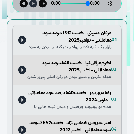
0:00
0:00
عرفان حسینی – کسب 1312 درصد سود
01
معاملاتی – نوامبر2025
بازار یک شبه آدم را پولدار نمیکنه ،رسیدن به سود
زیاد نیازمند تجربه است
اکرم عرفان نیا – کسب 446 درصد سود
02
معاملاتی – اکتبر 2025
عجله نکردن و صبور بودن دو رکن اصلی پیروز شدن
در این حوزه هست
رضا شهریور – کسب 440 درصد سود معاملاتی
03
– مارس 2024
مدام تو یوتیوب چرخیدن و دیدن فیلم هایی با
عنوان “استراتژی اژدهای طلا و …” و بعدش تست
اون ها این اشتباه بزرگی هست.
امیر سیروس همایی نژاد – کسب 3657 درصد
04
سود معاملاتی – اکتبر 2022