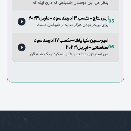
بنظر من این دوستان اشتباهی که دارن اینه که
همش میخوان ترید بزنن و حتی وقتی ضرر میکنن
با بازار میخوان بجنگن تاضررشون برگرده ولی
ارس نتاج – کسب ۱۱۹ درصد سود – مارس ۲۰۲۴
05
برای تریدر بودن هرگز نباید از آموختن دست
کشید. به جای آموختن سطحی سبک های مختلف
بهتر است یک سبک را به صورت عمیق یاد بگیریم
امیرحسین کیا پاشا – کسب ۱۱۷ درصد سود
و مسلط…
06
معاملاتی – اپریل ۲۰۲۳
من استراتژی داشتم و فکر نمیکردم یک شبه قرار
باشه میلیاردر بشم و حد ضرر و سود برای خودم
گذاشتم