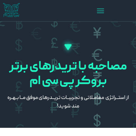
مصاحبه با تریدرهای برتر
بروکر پی سی ام
از استــراتژی معامـلاتی و تجربیــات تریــدرهای موفق مــا بـهـره
مند شوید!