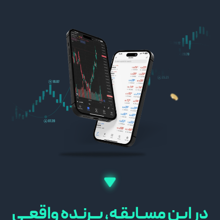
در این مســابقـه، بــرنـده واقعــی