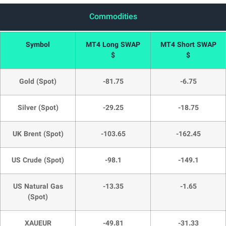
Commodities
Symbol
MT4 Long SWAP
MT4 Short
$
$
Gold (Spot)
-81.75
-6.75
Silver (Spot)
-29.25
-18.7
UK Brent (Spot)
-103.65
-162.4
US Crude (Spot)
-98.1
-149.
US Natural Gas
-13.35
-1.65
(Spot)
XAUEUR
-49.81
-31.3