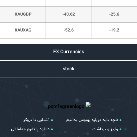
XAUGBP
-40.62
-25.6
XAUXAG
-52.6
-19.2
FX Currencies
stock
آنچه باید درباره بونوس بدانیم
آشنایی با بروکر
واریز و برداشت
دانلود پلتفرم معاملاتی