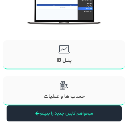
پنـــل IB
حساب ها و عملیات
میخواهم کابین جدید را ببینم