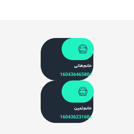
خانم هانی
+16043646580
خانم ثمین
+16043623160