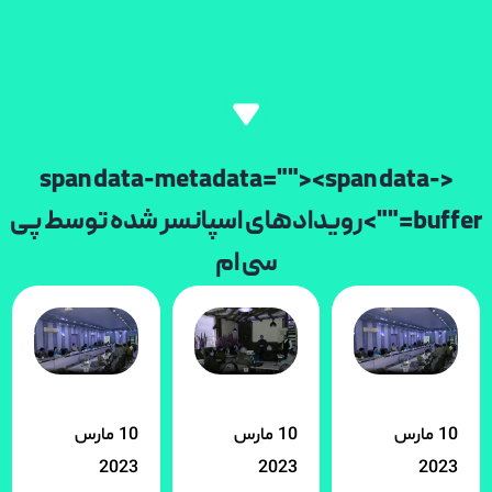
<span data-metadata=""><span data-
buffer="">رویدادهای اسپانسر شده توسط پی
سی ام
10 مارس
10 مارس
10 مارس
2023
2023
2023