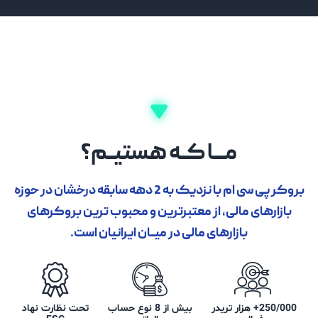
مــــا کــه هستیــم؟
بروکر پی سی ام با نزدیک به 2 دهه سابقه درخشان در حوزه
بازارهای مالی، از معتبرترین و محبوب ترین بروکرهای
بازارهای مالی در میـــان ایرانیان است.
250/000+ هزار تریدر
بیش از 8 نوع حساب
تحت نظارت نهاد